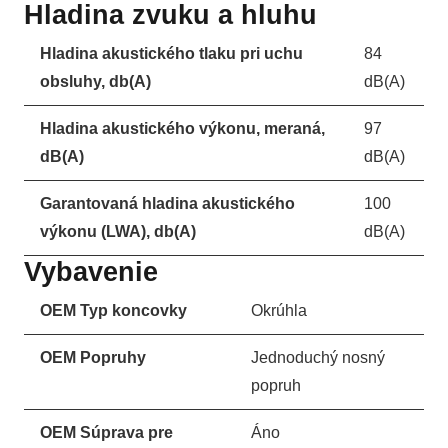
Hladina zvuku a hluhu
Hladina akustického tlaku pri uchu
84
obsluhy, db(A)
dB(A)
Hladina akustického výkonu, meraná,
97
dB(A)
dB(A)
Garantovaná hladina akustického
100
výkonu (LWA), db(A)
dB(A)
Vybavenie
OEM Typ koncovky
Okrúhla
OEM Popruhy
Jednoduchý nosný
popruh
OEM Súprava pre
Áno