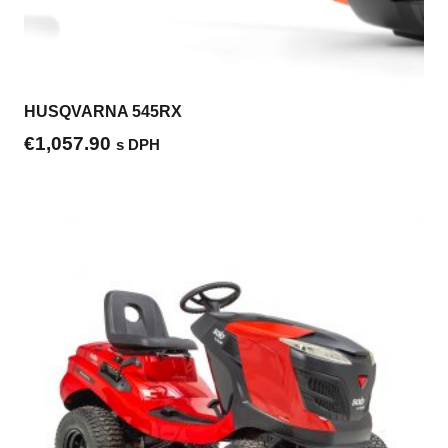
HUSQVARNA 545RX
€
1,057.90
s DPH