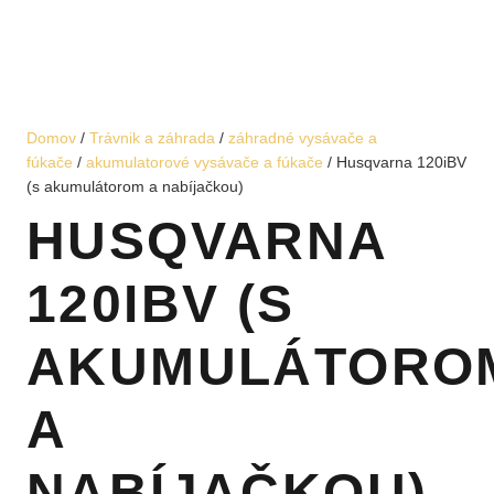
Domov
/
Trávnik a záhrada
/
záhradné vysávače a
fúkače
/
akumulatorové vysávače a fúkače
/ Husqvarna 120iBV
(s akumulátorom a nabíjačkou)
HUSQVARNA
120IBV (S
AKUMULÁTORO
A
NABÍJAČKOU)