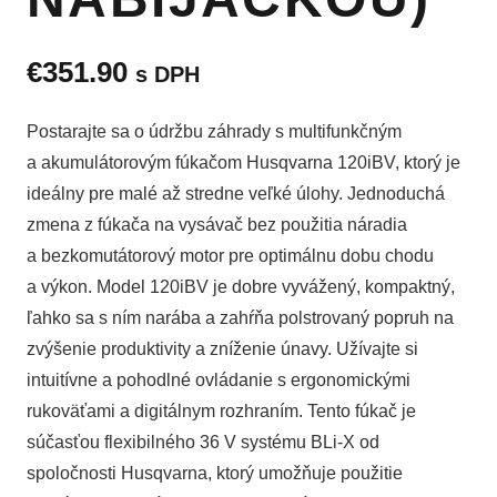
€
351.90
s DPH
Postarajte sa o údržbu záhrady s multifunkčným
a akumulátorovým fúkačom Husqvarna 120iBV, ktorý je
ideálny pre malé až stredne veľké úlohy. Jednoduchá
zmena z fúkača na vysávač bez použitia náradia
a bezkomutátorový motor pre optimálnu dobu chodu
a výkon. Model 120iBV je dobre vyvážený, kompaktný,
ľahko sa s ním narába a zahŕňa polstrovaný popruh na
zvýšenie produktivity a zníženie únavy. Užívajte si
intuitívne a pohodlné ovládanie s ergonomickými
rukoväťami a digitálnym rozhraním. Tento fúkač je
súčasťou flexibilného 36 V systému BLi-X od
spoločnosti Husqvarna, ktorý umožňuje použitie