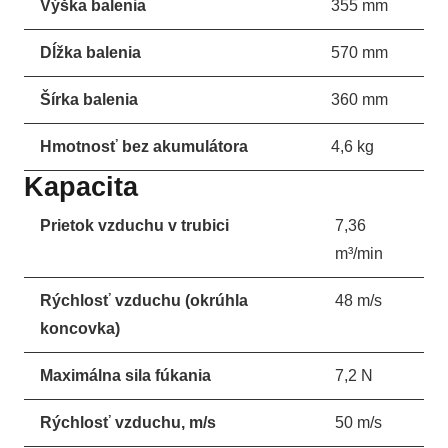
Výška balenia
355 mm
Dĺžka balenia
570 mm
Šírka balenia
360 mm
Hmotnosť bez akumulátora
4,6 kg
Kapacita
Prietok vzduchu v trubici
7,36
m³/min
Rýchlosť vzduchu (okrúhla
48 m/s
koncovka)
Maximálna sila fúkania
7,2 N
Rýchlosť vzduchu, m/s
50 m/s