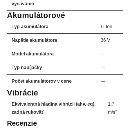
vysávanie
Akumulátorové
Typ akumulátora
Li-Ion
Napätie akumulátora
36 V
Model akumulátora
—
Typ nabíjačky
—
Počet akumulátorov v cene
—
Vibrácie
Ekvivalentná hladina vibrácií (ahv, eq),
1,7
zadná rukoväť
m/s²
Recenzie