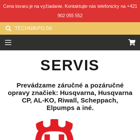
Cena tovaru je na vyžiadanie. Kontaktujte nás telefonicky na +421
902 055 552
TECHNIKPO.SK
SERVIS
Prevádzame záručné a pozáručné
opravy značiek: Husqvarna, Husqvarna
CP, AL-KO, Riwall, Scheppach,
Elpumps a iné.