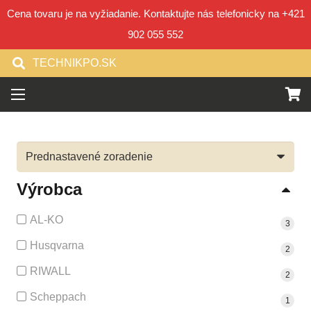
Cena tovaru je na vyžiadanie. Kontaktujte nás telefonicky na +421
902 055 552
TECHNIKPO.SK
Výrobca
AL-KO
3
Husqvarna
2
RIWALL
2
Scheppach
1