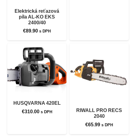
Elektrická reťazová
píla AL-KO EKS
2400/40
€
89.90
s DPH
HUSQVARNA 420EL
RIWALL PRO RECS
€
310.00
s DPH
2040
€
65.99
s DPH