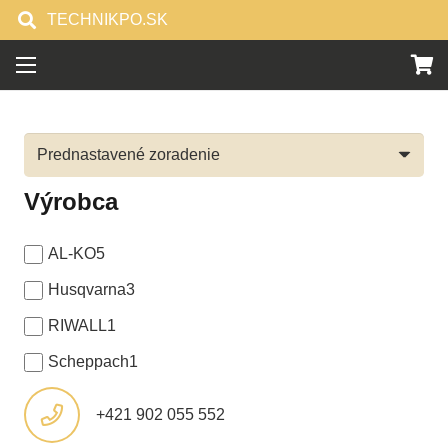
TECHNIKPO.SK
Výrobca
AL-KO
5
Husqvarna
3
RIWALL
1
Scheppach
1
+421 902 055 552