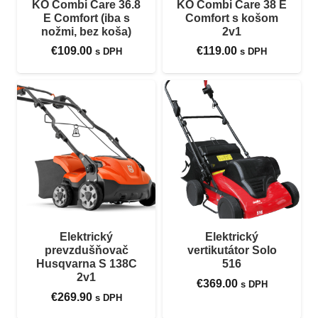
KO Combi Care 36.8
KO Combi Care 38 E
E Comfort (iba s
Comfort s košom
nožmi, bez koša)
2v1
€
109.00
€
119.00
s DPH
s DPH
Elektrický
Elektrický
prevzdušňovač
vertikutátor Solo
Husqvarna S 138C
516
2v1
€
369.00
s DPH
€
269.90
s DPH