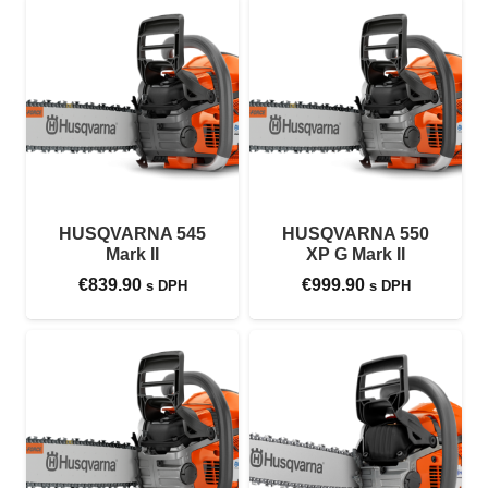
HUSQVARNA 545
HUSQVARNA 550
Mark II
XP G Mark II
€
839.90
€
999.90
s DPH
s DPH