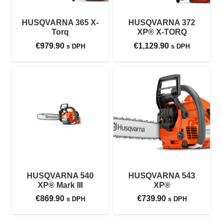
HUSQVARNA 365 X-
HUSQVARNA 372
Torq
XP® X-TORQ
€
979.90
€
1,129.90
s DPH
s DPH
HUSQVARNA 540
HUSQVARNA 543
XP® Mark III
XP®
€
869.90
€
739.90
s DPH
s DPH