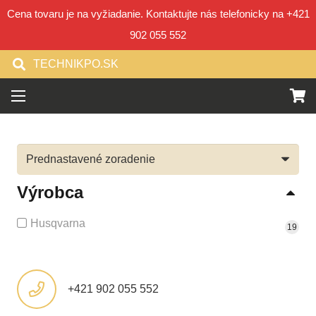
Cena tovaru je na vyžiadanie. Kontaktujte nás telefonicky na +421
902 055 552
TECHNIKPO.SK
Výrobca
Husqvarna
19
+421 902 055 552