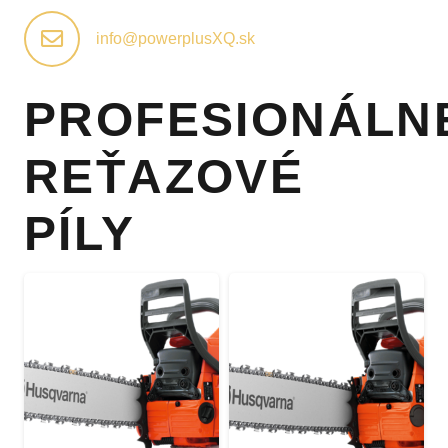
info@powerplusXQ.sk
PROFESIONÁLN
REŤAZOVÉ
PÍLY