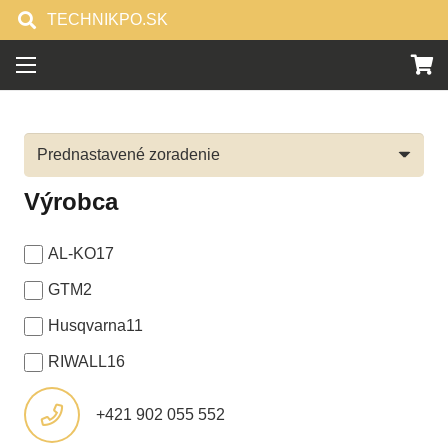
TECHNIKPO.SK
Výrobca
AL-KO
17
GTM
2
Husqvarna
11
RIWALL
16
+421 902 055 552